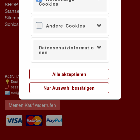
Cookies
SHOP
SERVICE
Startseite
Konto verwalten
Sitemap
INFORMATION
Schloss Drachenburg
Andere Cookies
Impressum
Datenschutz
Cookie-Verwendung
AGB
Datenschutzinformatio
nen
Widerrufsbelehrung
Barrierefreiheit
Hausordnung
Alle akzeptieren
KONTAKT
Drachenfelsstraße 118, 53639 Königswinter
Nur Auswahl bestätigen
02223 901 97 0
mail@schloss-drachenburg.de
Meinen Kauf widerrufen