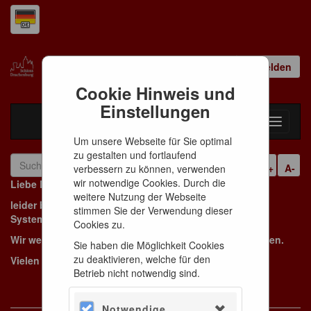
Warenkorb
Anmelden
0
Artikel
0,00 €
Cookie Hinweis und
Einstellungen
Toggle
navigati
Um unsere Webseite für Sie optimal
zu gestalten und fortlaufend
A+
A-
verbessern zu können, verwenden
wir notwendige Cookies. Durch die
Liebe Besucherinnen und Besucher,
weitere Nutzung der Webseite
leider befindet sich der Onlineshop derzeit aus
stimmen Sie der Verwendung dieser
Systemgründen im Wartungsmodus.
Cookies zu.
Wir werden das Problem so schnell wie möglich beheben.
Sie haben die Möglichkeit Cookies
zu deaktivieren, welche für den
Vielen Dank für Ihr Verständnis.
Betrieb nicht notwendig sind.
Notwendige